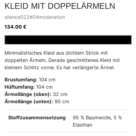
KLEID MIT DOPPELÄRMELN
silence022#04moderation
134.00
€
Kleid
In den Warenkorb
mit
Minimalistisches Kleid aus dichtem Strick mit
Doppelärmeln
doppelten Ärmeln. Gerade geschnittenes Kleid mit
Menge
kleinem Schlitz vorne. Es hat verlängerte Ärmel.
Brustumfang:
104 cm
Hüftumfang:
104 cm
Ärmellänge (oben):
32 cm
Ärmellänge (unten):
90 cm
Stoffzusammensetzung
95 % Baumwolle, 5 %
Elasthan